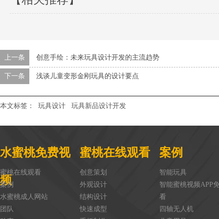
上一条
创意手绘：未来玩具设计开发的主流趋势
下一条
浅谈儿童变形金刚玩具的设计要点
本文标签：
玩具设计
玩具新品设计开发
水蜜桃免费视
蜜桃在线观看
案例
蜜桃在线观看
创意策划
智能玩具
频
案例
外观设计
智能蜜桃视频APP
水蜜桃成人网站
结构设计
看
团队
快速成型
四轴无人机