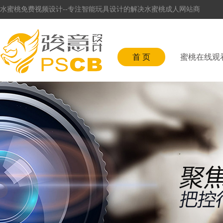
水蜜桃免费视频设计--专注智能玩具设计的解决水蜜桃成人网站商
首 页
蜜桃在线观