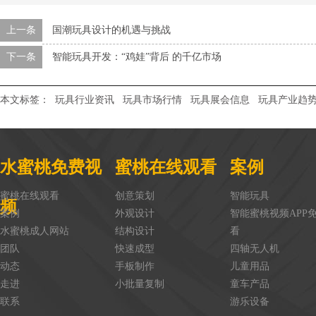
上一条
国潮玩具设计的机遇与挑战
下一条
智能玩具开发：“鸡娃”背后 的千亿市场
本文标签：
玩具行业资讯
玩具市场行情
玩具展会信息
玩具产业趋
水蜜桃免费视
蜜桃在线观看
案例
蜜桃在线观看
创意策划
智能玩具
频
案例
外观设计
智能蜜桃视频APP
水蜜桃成人网站
结构设计
看
团队
快速成型
四轴无人机
动态
手板制作
儿童用品
走进
小批量复制
童车产品
联系
游乐设备