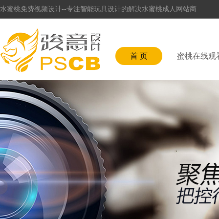
水蜜桃免费视频设计--专注智能玩具设计的解决水蜜桃成人网站商
首 页
蜜桃在线观